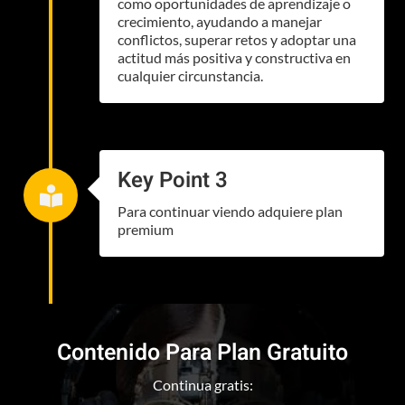
como oportunidades de aprendizaje o
crecimiento, ayudando a manejar
conflictos, superar retos y adoptar una
actitud más positiva y constructiva en
cualquier circunstancia.
Key Point 3

Para continuar viendo adquiere plan
premium
Contenido Para Plan Gratuito
Continua gratis: