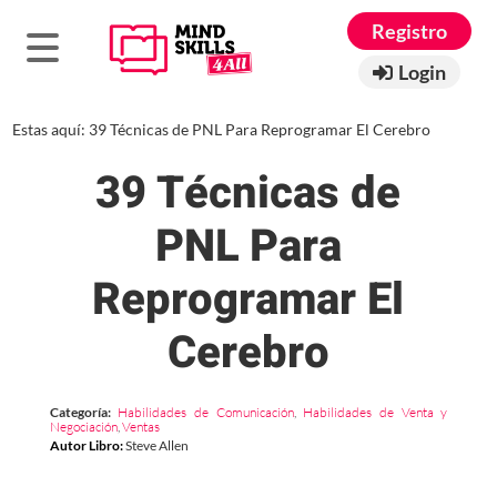
Registro
Login
Estas aquí:
39 Técnicas de PNL Para Reprogramar El Cerebro
39 Técnicas de
PNL Para
Reprogramar El
Cerebro
Categoría:
Habilidades de Comunicación
,
Habilidades de Venta y
Negociación
,
Ventas
Autor Libro
:
Steve Allen