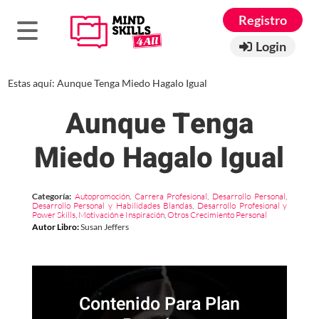
Registro
Login
Estas aquí:
Aunque Tenga Miedo Hagalo Igual
Aunque Tenga
Miedo Hagalo Igual
Categoría:
Autopromoción
,
Carrera Profesional
,
Desarrollo Personal
,
Desarrollo Personal y Habilidades Blandas
,
Desarrollo Profesional y
Power Skills
,
Motivación e Inspiración
,
Otros Crecimiento Personal
Autor Libro
:
Susan Jeffers
Contenido Para Plan