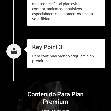
mantenerse fiel al plan evita
comportamientos impulsivos,
especialmente en momentos de alta
volatilidad.
Key Point 3

Para continuar viendo adquiere plan
premium
Contenido Para Plan
Premium
Adquiere tu plan: