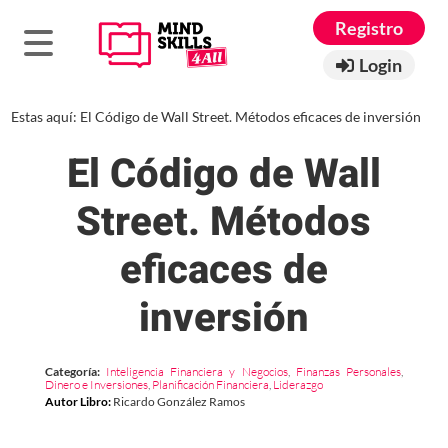
Registro
Login
Estas aquí:
El Código de Wall Street. Métodos eficaces de inversión
El Código de Wall
Street. Métodos
eficaces de
inversión
Categoría:
Inteligencia Financiera y Negocios
,
Finanzas Personales
,
Dinero e Inversiones
,
Planificación Financiera
,
Liderazgo
Autor Libro
:
Ricardo González Ramos