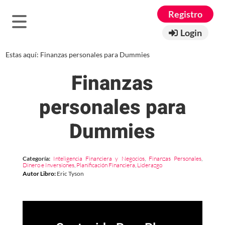
Registro
Login
Estas aquí:
Finanzas personales para Dummies
Finanzas
personales para
Dummies
Categoría:
Inteligencia Financiera y Negocios
,
Finanzas Personales
,
Dinero e Inversiones
,
Planificación Financiera
,
Liderazgo
Autor Libro
:
Eric Tyson