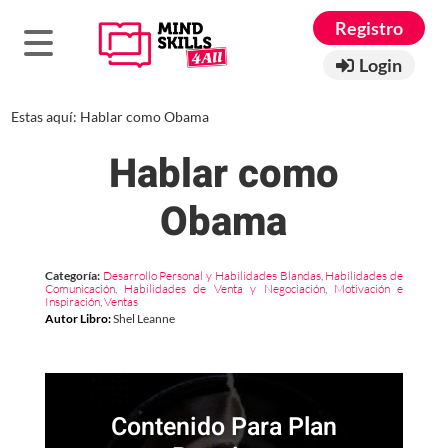
Registro
Login
Estas aquí:
Hablar como Obama
Hablar como
Obama
Categoría:
Desarrollo Personal y Habilidades Blandas
,
Habilidades de
Comunicación
,
Habilidades de Venta y Negociación
,
Motivación e
Inspiración
,
Ventas
Autor Libro
:
Shel Leanne
Contenido Para Plan