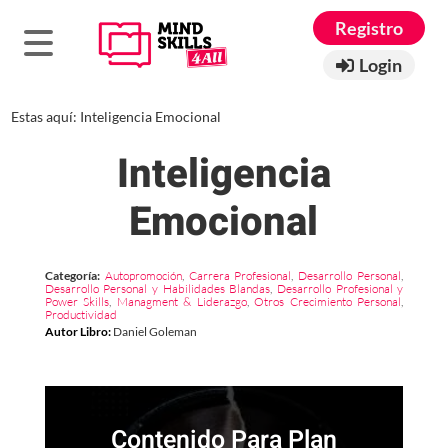
Registro
Login
Estas aquí:
Inteligencia Emocional
Inteligencia
Emocional
Categoría:
Autopromoción
,
Carrera Profesional
,
Desarrollo Personal
,
Desarrollo Personal y Habilidades Blandas
,
Desarrollo Profesional y
Power Skills
,
Managment & Liderazgo
,
Otros Crecimiento Personal
,
Productividad
Autor Libro
:
Daniel Goleman
Contenido Para Plan